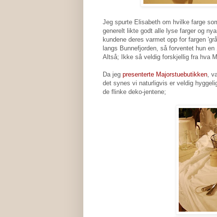
Jeg spurte Elisabeth om hvilke farge so
generelt likte godt alle lyse farger og n
kundene deres varmet opp for fargen 'grå'
langs Bunnefjorden, så forventet hun en
Altså; Ikke så veldig forskjellig fra hva 
Da jeg
presenterte Majorstuebutikken
, v
det synes vi naturligvis er veldig hygge
de flinke deko-jentene;