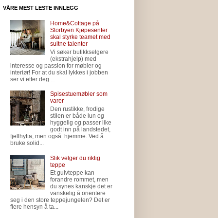
VÅRE MEST LESTE INNLEGG
Home&Cottage på
Storbyen Kjøpesenter
skal styrke teamet med
sultne talenter
Vi søker butikkselgere
(ekstrahjelp) med
interesse og passion for møbler og
interiør! For at du skal lykkes i jobben
ser vi etter deg ...
Spisestuemøbler som
varer
Den rustikke, frodige
stilen er både lun og
hyggelig og passer like
godt inn på landstedet,
fjellhytta, men også hjemme. Ved å
bruke solid...
Slik velger du riktig
teppe
Et gulvteppe kan
forandre rommet, men
du synes kanskje det er
vanskelig å orientere
seg i den store teppejungelen? Det er
flere hensyn å ta...