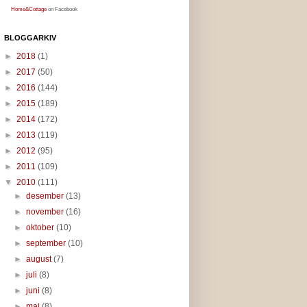
Home&Cottage
on Facebook
BLOGGARKIV
►
2018
(1)
►
2017
(50)
►
2016
(144)
►
2015
(189)
►
2014
(172)
►
2013
(119)
►
2012
(95)
►
2011
(109)
▼
2010
(111)
►
desember
(13)
►
november
(16)
►
oktober
(10)
►
september
(10)
►
august
(7)
►
juli
(8)
►
juni
(8)
►
mai
(8)