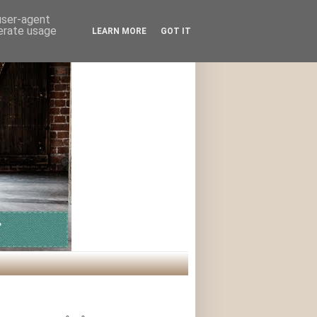
 user-agent
nerate usage
LEARN MORE
GOT IT