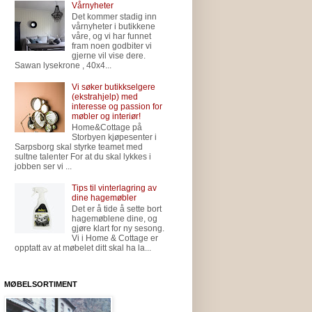
Vårnyheter
Det kommer stadig inn
vårnyheter i butikkene
våre, og vi har funnet
fram noen godbiter vi
gjerne vil vise dere.
Sawan lysekrone , 40x4...
Vi søker butikkselgere
(ekstrahjelp) med
interesse og passion for
møbler og interiør!
Home&Cottage på
Storbyen kjøpesenter i
Sarpsborg skal styrke teamet med
sultne talenter For at du skal lykkes i
jobben ser vi ...
Tips til vinterlagring av
dine hagemøbler
Det er å tide å sette bort
hagemøblene dine, og
gjøre klart for ny sesong.
Vi i Home & Cottage er
opptatt av at møbelet ditt skal ha la...
MØBELSORTIMENT