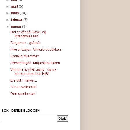
►
april
(5)
►
mars
(10)
►
februar
(7)
▼
januar
(9)
Det er vår på Gave- og
Interiørmessen!
Fargen er ...gråblå!
Presentasjon; Vinterbrobutikken
Endelig "hjemme"!
Presentasjon; Majorstubutikken
Vinnere av give away - og ny
konkurranse hos NIB!
En lykt i mørket...
For en velkomst!
Den spede start
SØK I DENNE BLOGGEN