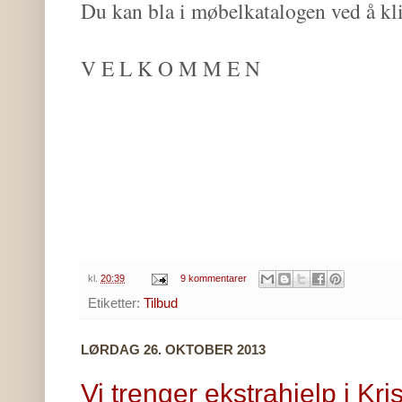
Du kan bla i møbelkatalogen ved å k
V E L K O M M E N
kl.
20:39
9 kommentarer
Etiketter:
Tilbud
LØRDAG 26. OKTOBER 2013
Vi trenger ekstrahjelp i Kri