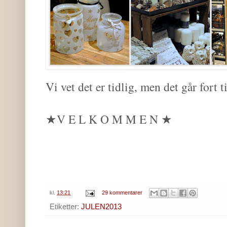
Vi vet det er tidlig, men det går fort ti
★V E L K O M M E N ★
kl.
13:21
29 kommentarer
Etiketter:
JULEN2013