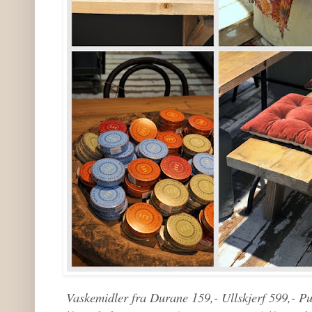
Vaskemidler fra Durane 159,- Ullskjerf 599,- P