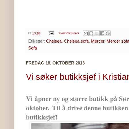
kl.
13:18
3 kommentarer
Etiketter:
Chelsea
,
Chelsea sofa
,
Mercer
,
Mercer sof
Sofa
FREDAG 18. OKTOBER 2013
Vi søker butikksjef i Kristi
Vi åpner ny og større butikk på Sør
oktober
.
Til å drive denne butikken
butikksjef!