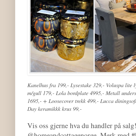
Kanelhus fra 199,- Lysestake 329,- Voluspa lite l
m/gull 179,- Lola bordplate 4995,- Metall underst
1695,- + Loosecover trekk 499,- Lucca diningsof
Day keramikkk krus 99,-
Vis oss gjerne hva du handler på salg
@homeandcottagenorge. Merk med #ho