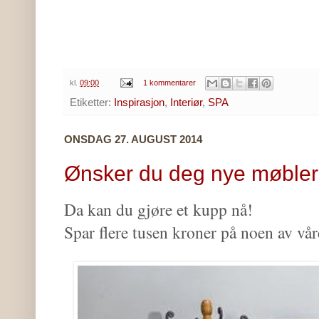
kl.
09:00
1 kommentarer
Etiketter:
Inspirasjon
,
Interiør
,
SPA
ONSDAG 27. AUGUST 2014
Ønsker du deg nye møble
Da kan du gjøre et kupp nå!
Spar flere tusen kroner på noen av vå