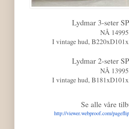
Lydmar 3-seter S
NÅ 14995
I vintage hud, B220xD101x
Lydmar 2-seter S
NÅ 13995
I vintage hud, B181xD101x
Se alle våre til
http://viewer.
webproof.com/pageflip