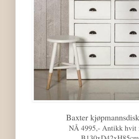
Baxter kjøpmannsdis
NÅ 4995,- Antikk hvit 
B130xD42xH85cm f