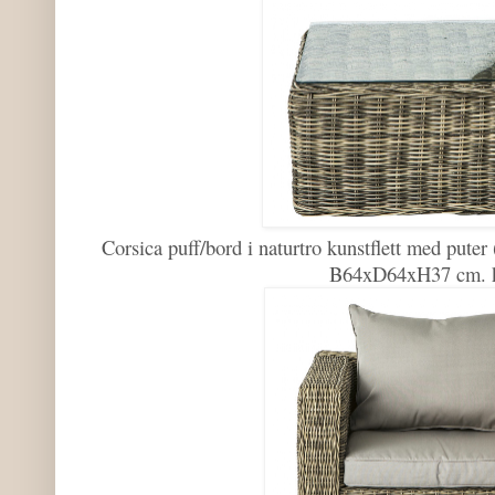
Corsica puff/bord i naturtro kunstflett med puter
B64xD64xH37 cm. k