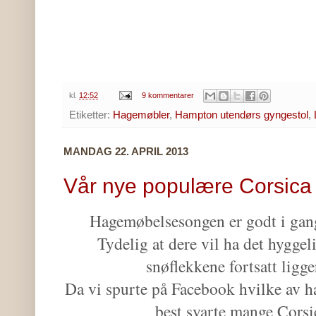
kl.
12:52
9 kommentarer
Etiketter:
Hagemøbler
,
Hampton utendørs gyngestol
,
MANDAG 22. APRIL 2013
Vår nye populære Corsica
Hagemøbelsesongen er godt i gang t
Tydelig at dere vil ha det hyggel
snøflekkene fortsatt ligge
Da vi spurte på Facebook hvilke av 
best svarte mange Cors