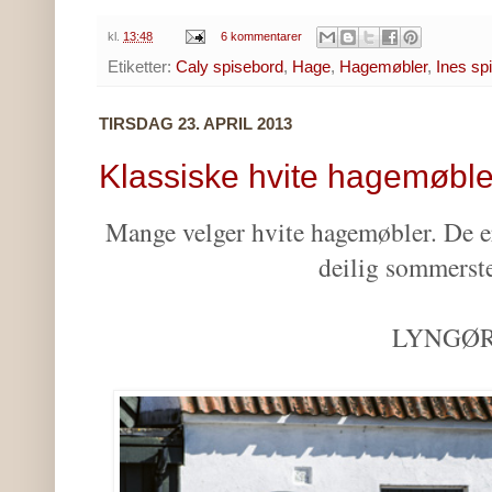
kl.
13:48
6 kommentarer
Etiketter:
Caly spisebord
,
Hage
,
Hagemøbler
,
Ines sp
TIRSDAG 23. APRIL 2013
Klassiske hvite hagemøble
Mange velger hvite hagemøbler. De er 
deilig sommerst
LYNGØ