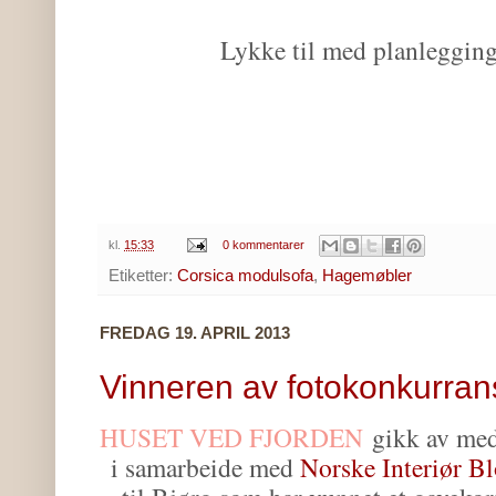
Lykke til med planlegging
kl.
15:33
0 kommentarer
Etiketter:
Corsica modulsofa
,
Hagemøbler
FREDAG 19. APRIL 2013
Vinneren av fotokonkurrans
HUSET VED FJORDEN
gikk av med 
i samarbeide med
Norske Interiør B