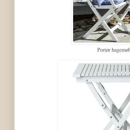
Portør hagemøb