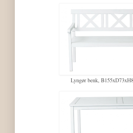
Lyngør benk, B155xD73xH87