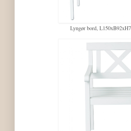
Lyngør bord, L150xB92xH75