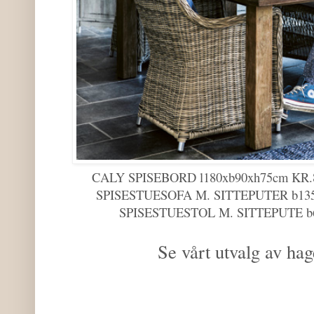
CALY SPISEBORD l180xb90xh75cm KR
SPISESTUESOFA M. SITTEPUTER b135x
SPISESTUESTOL M. SITTEPUTE b6
Se vårt utvalg av h