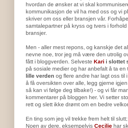
hvordan de ønsker at vi skal kommunisere 
kommunikasjon de vil ha med oss og vi p
skriver om oss eller bransjen vår. Forhåpen
samtalepartner på kryss og tvers i forhold 
bransjer.
Men - aller mest repons, og kanskje det al
nevne noe, tror jeg må være den utrolig 
fått i bloggverden. Selveste
Kari
i slottet s
på sosiale medier og har anbefalt å ta en t
lille verden
og flere andre har lagt oss til i
å få oversikten over alle, legg gjerne igj
så kan vi følge deg tilbake!) - og vi får ma
kommentarer på bloggen her. Vi setter st
rett og slett ikke drømt om en bedre velko
En ting som jeg vil trekke frem helt til slutt;
Noen av dere, eksempelvis
Cecilie
har sk