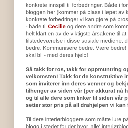
konkrete innspill til forbedringer. Både i f
bloggen her (kommer på plass i løpet av kv
konkrete forbedringer vi kan gjøre på pro
- både til
Cecilie
og dere andre som kommer
helt klart en av de viktigste årsakene til at 
tilstedeværelse i disse sosiale mediene, da 
bedre. Kommunisere bedre. Være bedre! Og d
skal bli - med deres hjelp!
Så takk for ros, takk for oppmuntring o
velkomsten! Takk for de konstruktive inn
som inviterer inn deres venner og bekje
tilhenger av siden vår (per akkurat nå ha
og til alle dere som linker til siden vår
setter stor pris på all drahjelpen vi kan 
Til dere interiørbloggere som måtte lure p
blogg i stedet for der hvor 'alle' interiørb