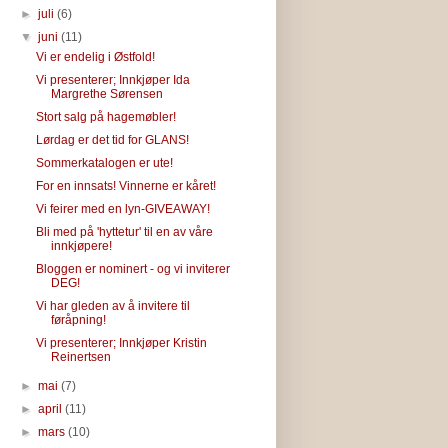
►
juli
(6)
▼
juni
(11)
Vi er endelig i Østfold!
Vi presenterer; Innkjøper Ida
Margrethe Sørensen
Stort salg på hagemøbler!
Lørdag er det tid for GLANS!
Sommerkatalogen er ute!
For en innsats! Vinnerne er kåret!
Vi feirer med en lyn-GIVEAWAY!
Bli med på 'hyttetur' til en av våre
innkjøpere!
Bloggen er nominert - og vi inviterer
DEG!
Vi har gleden av å invitere til
føråpning!
Vi presenterer; Innkjøper Kristin
Reinertsen
►
mai
(7)
►
april
(11)
►
mars
(10)