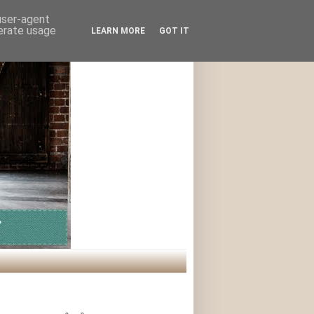
 user-agent
nerate usage
LEARN MORE
GOT IT