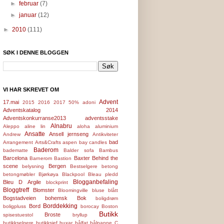
►
februar
(7)
►
januar
(12)
►
2010
(111)
SØK I DENNE BLOGGEN
VI HAR SKREVET OM
Advent
17.mai
2015
2016
2017
50%
adoni
Adventskatalog 2014
Adventskonkurranse2013
adventsstake
Alnabru
Aleppo
aline lin
aloha
aluminium
Ansatte
Ansell jernseng
Andrew
Antikviteter
bad
Arrangement
Arts&Crafts
aspen bay candles
Baderom
badematte
Balder sofa
Bambus
Barcelona
Baxter
Behind the
Barnerom
Bastion
scene
Bergen
belysning
Bestselgere
betong
betongmøbler
Bjørkøya
Blackpool
Bleau pledd
Blogganbefaling
Bleu D Argile
blockprint
Bloggtreff
Blomster
Bloomingville
bluse
blått
Bogstadveien
bohemsk
Bok
boligdrøm
Borddekking
Bord
boligpluss
borocay
Boston
Butikk
Broste
spisestuestol
bryllup
butikkselgere
butikksjef
buxar
bålfat
bålpanne
C