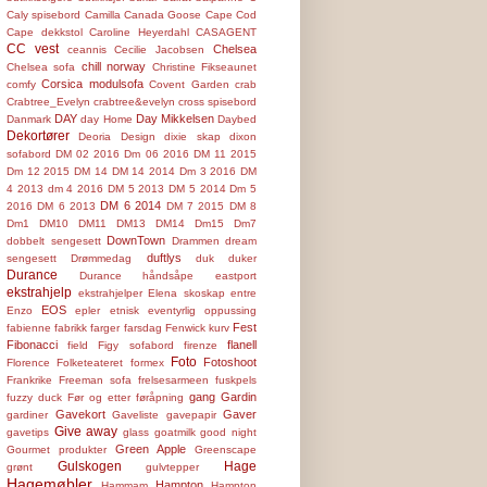
Caly spisebord
Camilla
Canada Goose
Cape Cod
Cape dekkstol
Caroline Heyerdahl
CASAGENT
CC vest
Chelsea
ceannis
Cecilie Jacobsen
chill norway
Chelsea sofa
Christine Fikseaunet
Corsica modulsofa
comfy
Covent Garden
crab
Crabtree_Evelyn
crabtree&evelyn
cross spisebord
DAY
Day Mikkelsen
Danmark
day Home
Daybed
Dekortører
Deoria
Design
dixie skap
dixon
sofabord
DM 02 2016
Dm 06 2016
DM 11 2015
Dm 12 2015
DM 14
DM 14 2014
Dm 3 2016
DM
4 2013
dm 4 2016
DM 5 2013
DM 5 2014
Dm 5
DM 6 2014
2016
DM 6 2013
DM 7 2015
DM 8
Dm1
DM10
DM11
DM13
DM14
Dm15
Dm7
DownTown
dobbelt sengesett
Drammen
dream
duftlys
sengesett
Drømmedag
duk
duker
Durance
Durance håndsåpe
eastport
ekstrahjelp
ekstrahjelper
Elena skoskap
entre
EOS
Enzo
epler
etnisk
eventyrlig oppussing
Fest
fabienne
fabrikk
farger
farsdag
Fenwick kurv
Fibonacci
flanell
field
Figy sofabord
firenze
Foto
Fotoshoot
Florence
Folketeateret
formex
Frankrike
Freeman sofa
frelsesarmeen
fuskpels
gang
Gardin
fuzzy duck
Før og etter
føråpning
Gavekort
Gaver
gardiner
Gaveliste
gavepapir
Give away
gavetips
glass
goatmilk
good night
Green Apple
Gourmet produkter
Greenscape
Gulskogen
Hage
grønt
gulvtepper
Hagemøbler
Hampton
Hammam
Hampton