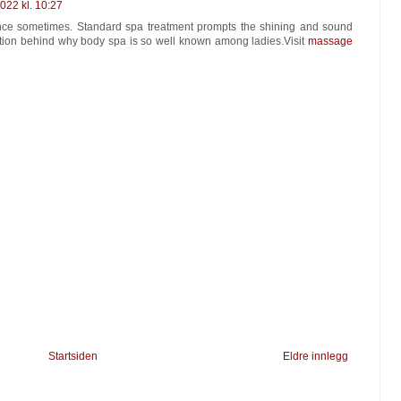
 2022 kl. 10:27
ance sometimes. Standard spa treatment prompts the shining and sound
ivation behind why body spa is so well known among ladies.Visit
massage
Startsiden
Eldre innlegg