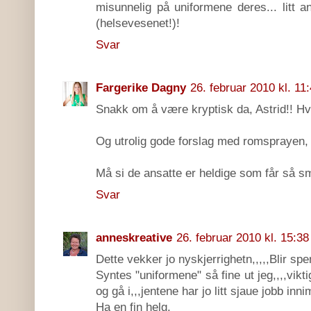
misunnelig på uniformene deres... litt an
(helsevesenet!)!
Svar
Fargerike Dagny
26. februar 2010 kl. 11
Snakk om å være kryptisk da, Astrid!! Hv
Og utrolig gode forslag med romsprayen, de
Må si de ansatte er heldige som får så s
Svar
anneskreative
26. februar 2010 kl. 15:38
Dette vekker jo nyskjerrighetn,,,,,Blir s
Syntes "uniformene" så fine ut jeg,,,,vikt
og gå i,,,jentene har jo litt sjaue jobb in
Ha en fin helg.