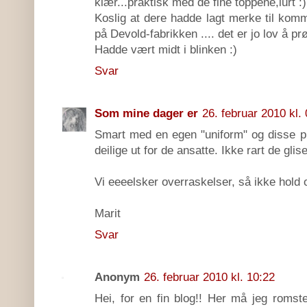
klær...praktisk med de fine toppene,lurt :)
Koslig at dere hadde lagt merke til k
på Devold-fabrikken .... det er jo lov å pr
Hadde vært midt i blinken :)
Svar
Som mine dager er
26. februar 2010 kl.
Smart med en egen "uniform" og disse p
deilige ut for de ansatte. Ikke rart de glise
Vi eeeelsker overraskelser, så ikke hold 
Marit
Svar
Anonym
26. februar 2010 kl. 10:22
Hei, for en fin blog!! Her må jeg roms