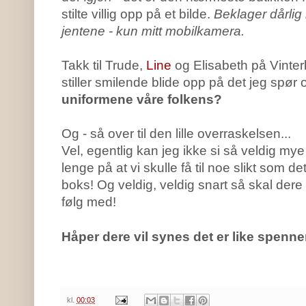
stilte villig opp på et bilde.
Beklager dårlig 
jentene - kun mitt mobilkamera.
Takk til Trude,
Line
og Elisabeth på Vinterb
stiller smilende blide opp på det jeg spør
uniformene våre folkens?
Og - så over til den lille overraskelsen...
Vel, egentlig kan jeg ikke si så veldig my
lenge på at vi skulle få til noe slikt som de
boks! Og veldig, veldig snart så skal dere
følg med!
Håper dere vil synes det er like spenn
kl.
00:03