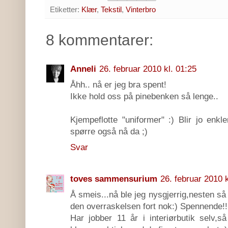
Etiketter:
Klær
,
Tekstil
,
Vinterbro
8 kommentarer:
Anneli
26. februar 2010 kl. 01:25
Åhh.. nå er jeg bra spent!
Ikke hold oss på pinebenken så lenge..
Kjempeflotte "uniformer" :) Blir jo enk
spørre også nå da ;)
Svar
toves sammensurium
26. februar 2010 k
Å smeis...nå ble jeg nysgjerrig,nesten så er
den overraskelsen fort nok:) Spennende!!!!
Har jobber 11 år i interiørbutik selv,