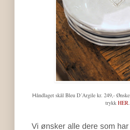
åndlaget skål Bleu D´Argile kr. 249,- Ønske
H
trykk
HER
.
Vi ønsker alle dere som har 