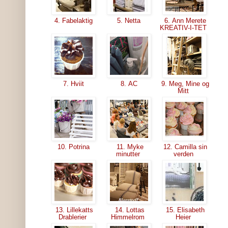
4. Fabelaktig
5. Netta
6. Ann Merete
KREATIV-I-TET
7. Hviit
8. AC
9. Meg, Mine og
Mitt
10. Potrina
11. Myke
12. Camilla sin
minutter
verden
13. Lillekatts
14. Lottas
15. Elisabeth
Drablerier
Himmelrom
Heier