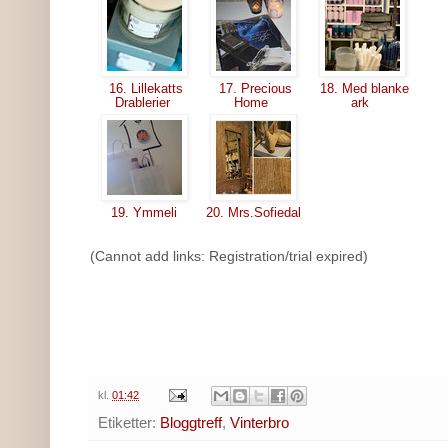
16. Lillekatts
17. Precious
18. Med blanke
Drablerier
Home
ark
19. Ymmeli
20. Mrs.Sofiedal
(Cannot add links: Registration/trial expired)
kl.
01:42
Etiketter:
Bloggtreff
,
Vinterbro