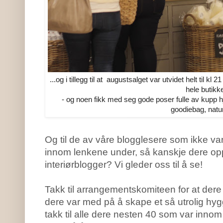
...og i tillegg til at augustsalget var utvidet helt til k
hele butikk
- og noen fikk med seg gode poser fulle av kupp hjem
goodiebag, natur
Og til de av våre blogglesere som ikke var 
innom lenkene under, så kanskje dere op
interiørblogger? Vi gleder oss til å se!
Takk til arrangementskomiteen for at dere tok
dere var med på å skape et så utrolig hy
takk til alle dere nesten 40 som var innom