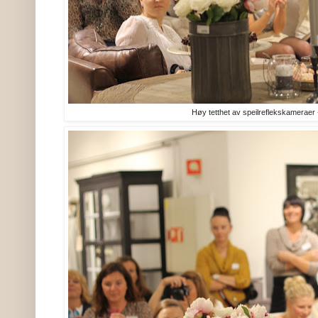
Høy tetthet av speilreflekskameraer -