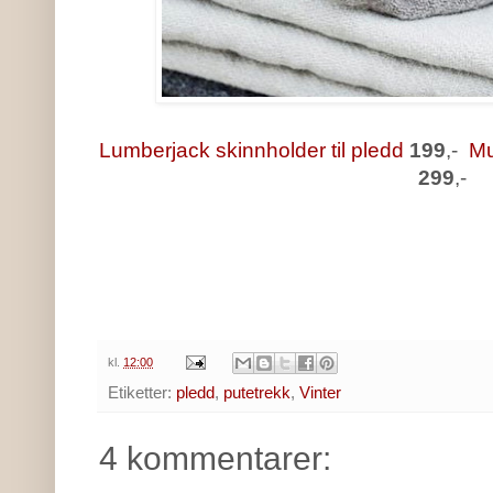
Lumberjack skinnholder til pledd
199
,-
Mu
299
,-
kl.
12:00
Etiketter:
pledd
,
putetrekk
,
Vinter
4 kommentarer: