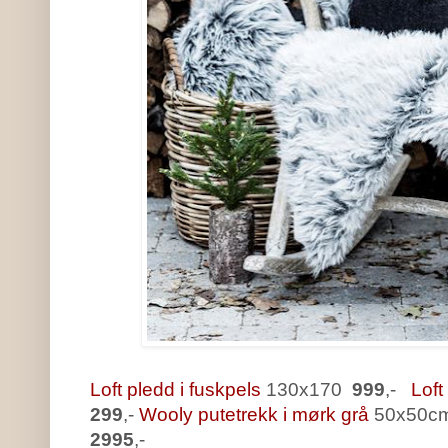
Loft pledd i fuskpels
130x170
999
,-
Loft
299
,-
Wooly putetrekk i mørk grå
50x50c
2995
,-