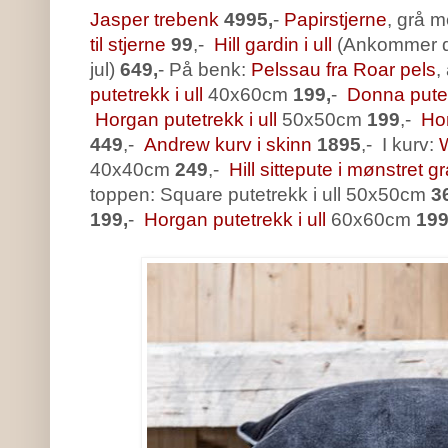
Jasper trebenk
4995,
-
Papirstjerne
, grå m
til stjerne
99
,-
Hill gardin i ull
(Ankommer de
jul)
649,
- På benk:
Pelssau fra Roar pels
,
putetrekk i ull
40x60cm
199,
-
Donna putet
Horgan putetrekk i ull
50x50cm
199
,-
Hor
449
,-
Andrew kurv i skinn
1895
,- I kurv:
W
40x40cm
249
,-
Hill sittepute i mønstret g
toppen: Square putetrekk i ull 50x50cm
3
199,
-
Horgan putetrekk i ull
60x60cm
19