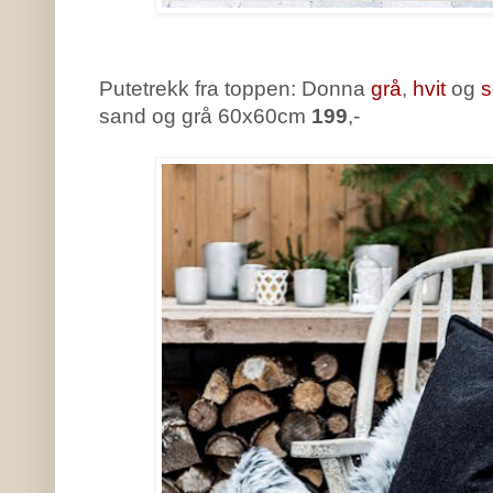
Putetrekk fra toppen: Donna
grå
,
hvit
og
s
sand og grå 60x60cm
199
,-