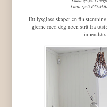
Lama lyslykt i tre/gl
Lazio speli B35xH5
Ett lysglass skaper en fin stemnin
gjerne med deg noen strå fra utsid
innendør