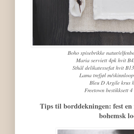
Boho spisebrikke natur/elfen
Maria serviett 4pk hvit B
Sthål delikatessefat hvit B
Lama trefjøl m/skinnloo
Bleu D Argile krus h
Freetown bestikksett 4
Tips til borddekningen: fest en f
bohemsk lo