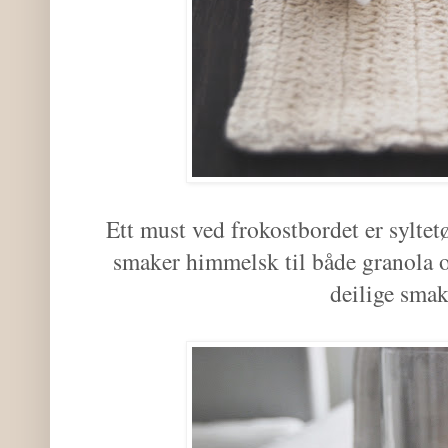
Ett must ved frokostbordet er syltet
smaker himmelsk til både granola o
deilige sma