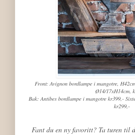
Front: Avignon bordlampe i mangotre, H42cm,
Ø14/17xH14cm, k
Bak: Antibes bordlampe i mangotre kr399,- Six
kr299,-
Fant du en ny favoritt? Ta turen til 