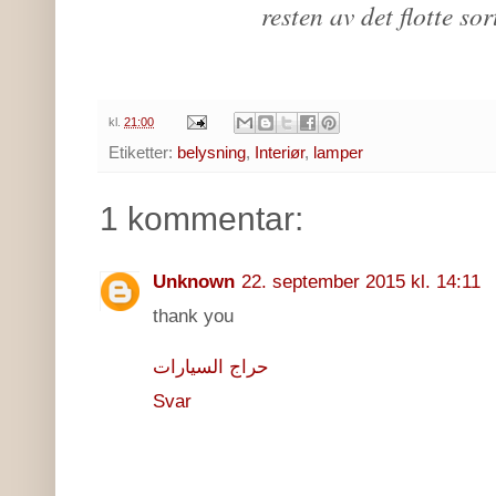
resten av det flotte so
kl.
21:00
Etiketter:
belysning
,
Interiør
,
lamper
1 kommentar:
Unknown
22. september 2015 kl. 14:11
thank you
حراج السيارات
Svar