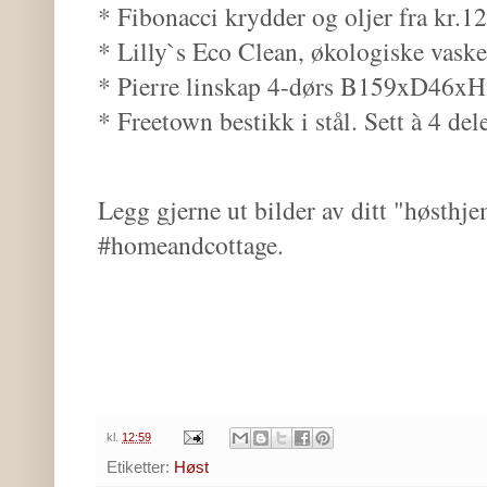
* Fibonacci krydder og oljer fra kr.12
* Lilly`s Eco Clean, økologiske vaske
* Pierre linskap 4-dørs B159xD46xH
* Freetown bestikk i stål. Sett à 4 del
Legg gjerne ut bilder av ditt "høsth
#homeandcottage.
kl.
12:59
Etiketter:
Høst