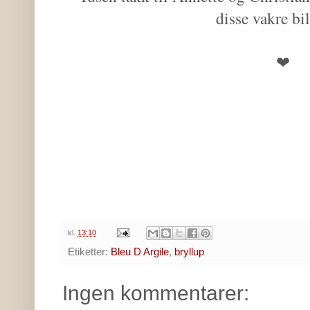
disse vakre bi
❤
kl.
13:10
Etiketter:
Bleu D Argile
,
bryllup
Ingen kommentarer: