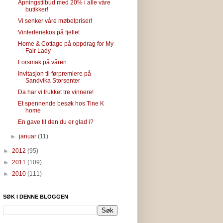
Åpningstilbud med 20% i alle våre
butikker!
Vi senker våre møbelpriser!
Vinterferiekos på fjellet
Home & Cottage på oppdrag for My
Fair Lady
Forsmak på våren
Invitasjon til førpremiere på
Sandvika Storsenter
Da har vi trukket tre vinnere!
Et spennende besøk hos Tine K
home
En gave til den du er glad i?
►
januar
(11)
►
2012
(95)
►
2011
(109)
►
2010
(111)
SØK I DENNE BLOGGEN