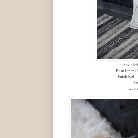
Ask pled
Brun løper i
Patch Kelim
Mo
Kurve