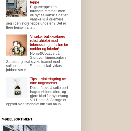
teppe
Et gulvteppe kan
forandre rommet, men
du synes kanskje det er
vanskelig å orientere
seg i den store teppejungelen? Det er
flere hensyn å ta...
Vi søker butikkselgere
(ekstrahjelp) med
interesse og passion for
møbler og interiør!
Home&Cottage på
Storbyen kjøpesenter i
Sarpsborg skal styrke teamet med
sultne talenter For at du skal lykkes i
jobben ser vi ...
Tips til vinterlagring av
dine hagemøbler
Det er å tide å sette bort
hagemøblene dine, og
gjøre klart for ny sesong.
Vi i Home & Cottage er
opptatt av at møbelet ditt skal ha la...
MØBELSORTIMENT