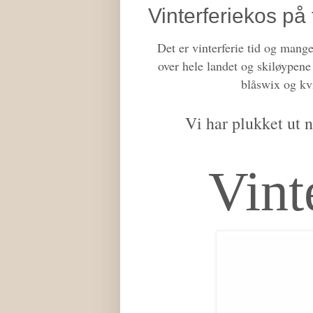
Vinterferiekos på f
Det er vinterferie tid og mange 
over hele landet og skiløypene b
blåswix og kvik
Vi har plukket ut n
Vint