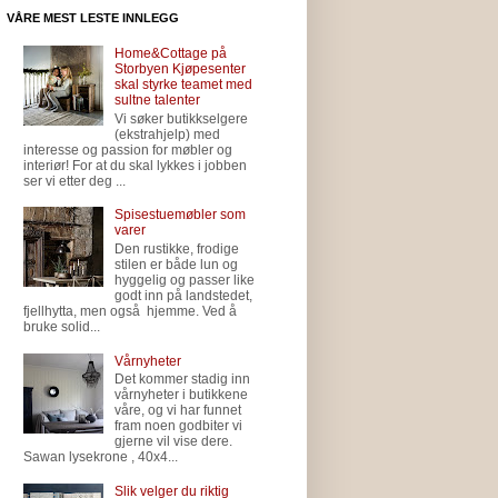
VÅRE MEST LESTE INNLEGG
Home&Cottage på
Storbyen Kjøpesenter
skal styrke teamet med
sultne talenter
Vi søker butikkselgere
(ekstrahjelp) med
interesse og passion for møbler og
interiør! For at du skal lykkes i jobben
ser vi etter deg ...
Spisestuemøbler som
varer
Den rustikke, frodige
stilen er både lun og
hyggelig og passer like
godt inn på landstedet,
fjellhytta, men også hjemme. Ved å
bruke solid...
Vårnyheter
Det kommer stadig inn
vårnyheter i butikkene
våre, og vi har funnet
fram noen godbiter vi
gjerne vil vise dere.
Sawan lysekrone , 40x4...
Slik velger du riktig