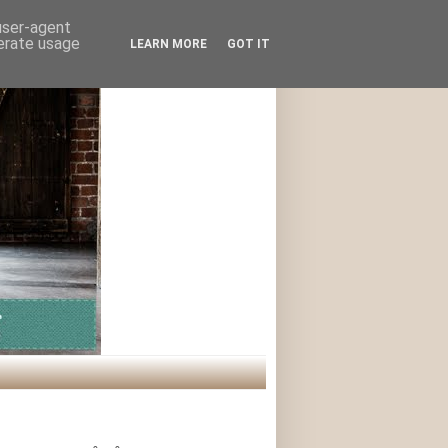
 user-agent
nerate usage
LEARN MORE
GOT IT