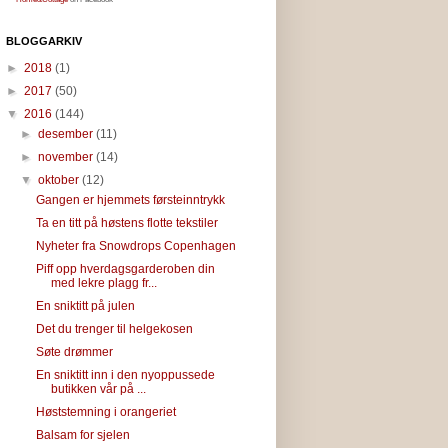
BLOGGARKIV
►
2018
(1)
►
2017
(50)
▼
2016
(144)
►
desember
(11)
►
november
(14)
▼
oktober
(12)
Gangen er hjemmets førsteinntrykk
Ta en titt på høstens flotte tekstiler
Nyheter fra Snowdrops Copenhagen
Piff opp hverdagsgarderoben din
med lekre plagg fr...
En sniktitt på julen
Det du trenger til helgekosen
Søte drømmer
En sniktitt inn i den nyoppussede
butikken vår på ...
Høststemning i orangeriet
Balsam for sjelen