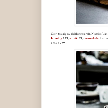
Stort utvalg av delikatesser fra Nicolas Vah
129
59
honning
,-
confit
,-
marmelader
i uli
279
acasia
,-