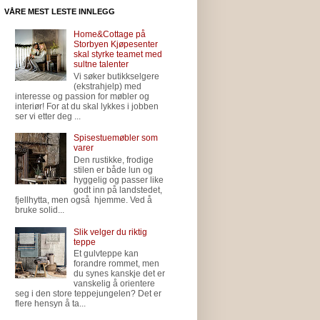
VÅRE MEST LESTE INNLEGG
Home&Cottage på
Storbyen Kjøpesenter
skal styrke teamet med
sultne talenter
Vi søker butikkselgere
(ekstrahjelp) med
interesse og passion for møbler og
interiør! For at du skal lykkes i jobben
ser vi etter deg ...
Spisestuemøbler som
varer
Den rustikke, frodige
stilen er både lun og
hyggelig og passer like
godt inn på landstedet,
fjellhytta, men også hjemme. Ved å
bruke solid...
Slik velger du riktig
teppe
Et gulvteppe kan
forandre rommet, men
du synes kanskje det er
vanskelig å orientere
seg i den store teppejungelen? Det er
flere hensyn å ta...