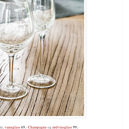
69
99
te,
vannglass
,-
Champagne
og
rødvinsglass
,-