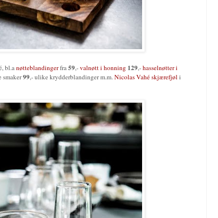
59
129
é, bl.a
nøtteblandinger
fra
,-
valnøtt i honning
,-
hasselnøtter i
99
ke smaker
,- ulike krydderblandinger m.m.
Nicolas Vahé skjærefjøl
i