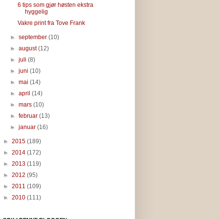
6 tips som gjør høsten ekstra
hyggelig
Vakre print fra Tove Frank
►
september
(10)
►
august
(12)
►
juli
(8)
►
juni
(10)
►
mai
(14)
►
april
(14)
►
mars
(10)
►
februar
(13)
►
januar
(16)
►
2015
(189)
►
2014
(172)
►
2013
(119)
►
2012
(95)
►
2011
(109)
►
2010
(111)