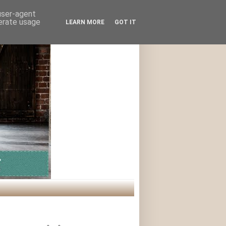
 user-agent
nerate usage
LEARN MORE
GOT IT