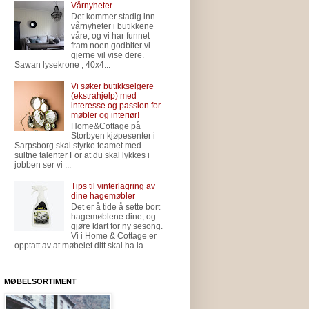
Vårnyheter
Det kommer stadig inn
vårnyheter i butikkene
våre, og vi har funnet
fram noen godbiter vi
gjerne vil vise dere.
Sawan lysekrone , 40x4...
Vi søker butikkselgere
(ekstrahjelp) med
interesse og passion for
møbler og interiør!
Home&Cottage på
Storbyen kjøpesenter i
Sarpsborg skal styrke teamet med
sultne talenter For at du skal lykkes i
jobben ser vi ...
Tips til vinterlagring av
dine hagemøbler
Det er å tide å sette bort
hagemøblene dine, og
gjøre klart for ny sesong.
Vi i Home & Cottage er
opptatt av at møbelet ditt skal ha la...
MØBELSORTIMENT