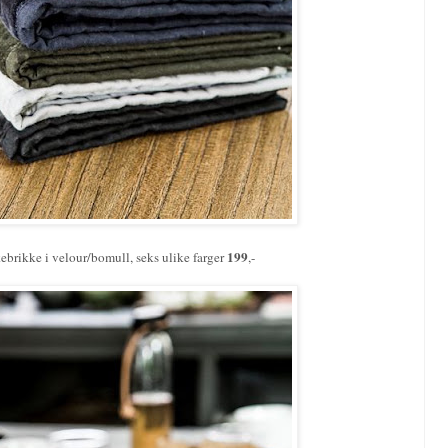
199
ebrikke i velour/bomull, seks ulike farger
,-