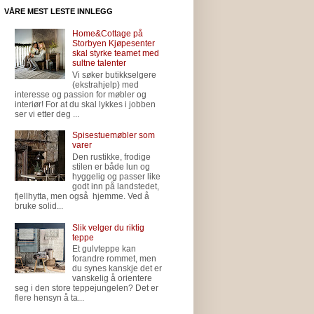
VÅRE MEST LESTE INNLEGG
Home&Cottage på
Storbyen Kjøpesenter
skal styrke teamet med
sultne talenter
Vi søker butikkselgere
(ekstrahjelp) med
interesse og passion for møbler og
interiør! For at du skal lykkes i jobben
ser vi etter deg ...
Spisestuemøbler som
varer
Den rustikke, frodige
stilen er både lun og
hyggelig og passer like
godt inn på landstedet,
fjellhytta, men også hjemme. Ved å
bruke solid...
Slik velger du riktig
teppe
Et gulvteppe kan
forandre rommet, men
du synes kanskje det er
vanskelig å orientere
seg i den store teppejungelen? Det er
flere hensyn å ta...