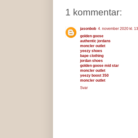
1 kommentar:
jasonbob
4. november 2020 kl. 1
golden goose
authentic jordans
moncler outlet
yeezy shoes
bape clothing
jordan shoes
golden goose mid star
moncler outlet
yeezy boost 350
moncler outlet
Svar