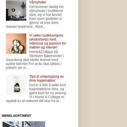
Vårnyheter
Det kommer stadig inn
vårnyheter i butikkene
våre, og vi har funnet
fram noen godbiter vi
gjerne vil vise dere.
Sawan lysekrone , 40x4...
Vi søker butikkselgere
(ekstrahjelp) med
interesse og passion for
møbler og interiør!
Home&Cottage på
Storbyen kjøpesenter i
Sarpsborg skal styrke teamet med
sultne talenter For at du skal lykkes i
jobben ser vi ...
Tips til vinterlagring av
dine hagemøbler
Det er å tide å sette bort
hagemøblene dine, og
gjøre klart for ny sesong.
Vi i Home & Cottage er
opptatt av at møbelet ditt skal ha la...
MØBELSORTIMENT