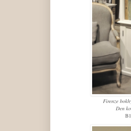
Firenze bokhy
Den ko
B1