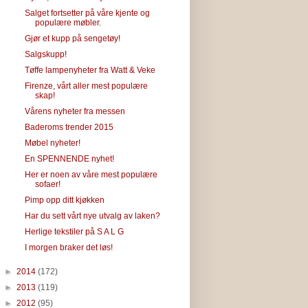
Salget fortsetter på våre kjente og
populære møbler.
Gjør et kupp på sengetøy!
Salgskupp!
Tøffe lampenyheter fra Watt & Veke
Firenze, vårt aller mest populære
skap!
Vårens nyheter fra messen
Baderoms trender 2015
Møbel nyheter!
En SPENNENDE nyhet!
Her er noen av våre mest populære
sofaer!
Pimp opp ditt kjøkken
Har du sett vårt nye utvalg av laken?
Herlige tekstiler på S A L G
I morgen braker det løs!
►
2014
(172)
►
2013
(119)
►
2012
(95)