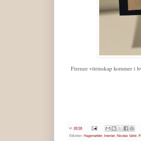
Firenze vitrinskap kommer i hv
kl.
08:58
Etiketter:
Hagemøbler
,
Interiør
,
Nicolas Vahé
,
P