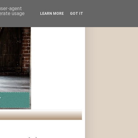
 user-agent
nerate usage
LEARN MORE
GOT IT