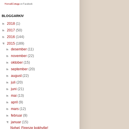
Home&Cottage
on Facebook
BLOGGARKIV
►
2018
(1)
►
2017
(50)
►
2016
(144)
▼
2015
(189)
►
desember
(11)
►
november
(22)
►
oktober
(15)
►
september
(20)
►
august
(22)
►
juli
(20)
►
juni
(21)
►
mai
(13)
►
april
(9)
►
mars
(12)
►
februar
(9)
▼
januar
(15)
Nyhet, Firenze bokhylle!