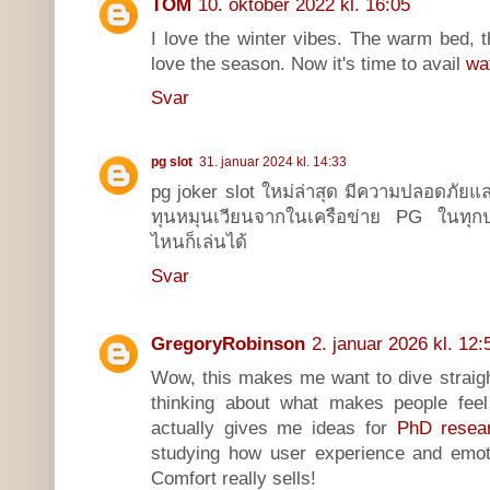
TOM
10. oktober 2022 kl. 16:05
I love the winter vibes. The warm bed, 
love the season. Now it's time to avail
wat
Svar
pg slot
31. januar 2024 kl. 14:33
pg joker slot ใหม่ล่าสุด มีความปลอดภัยแ
ทุนหมุนเวียนจากในเครือข่าย PG ในทุก
ไหนก็เล่นได้
Svar
GregoryRobinson
2. januar 2026 kl. 12:
Wow, this makes me want to dive straight
thinking about what makes people fee
actually gives me ideas for
PhD resear
studying how user experience and emot
Comfort really sells!