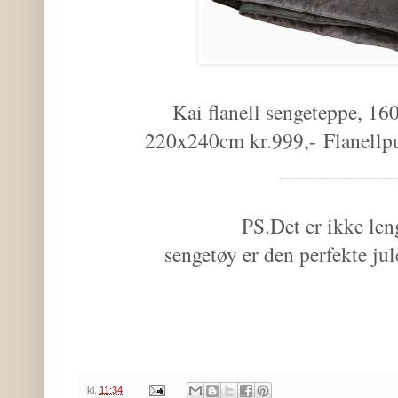
Kai flanell sengeteppe, 1
220x240cm kr.999,-
Flanellp
___________
PS.Det er ikke leng
sengetøy er den perfekte ju
kl.
11:34