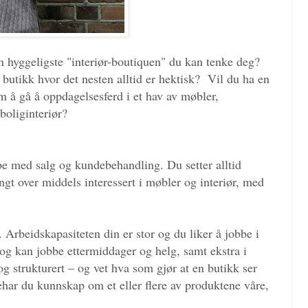
 hyggeligste "interiør-boutiquen" du kan tenke deg?
butikk hvor det nesten alltid er hektisk? Vil du ha en
m å gå å oppdagelsesferd i et hav av møbler,
 boliginteriør?
be med salg og kundebehandling. Du setter alltid
angt over middels interessert i møbler og interiør, med
 Arbeidskapasiteten din er stor og du liker å jobbe i
l og kan jobbe ettermiddager og helg, samt ekstra i
og strukturert – og vet hva som gjør at en butikk ser
ehar du kunnskap om et eller flere av produktene våre,