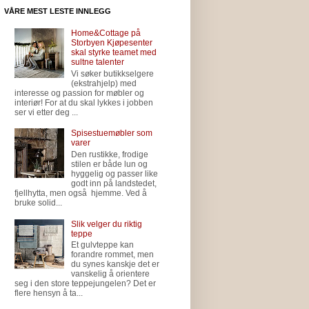
VÅRE MEST LESTE INNLEGG
Home&Cottage på
Storbyen Kjøpesenter
skal styrke teamet med
sultne talenter
Vi søker butikkselgere
(ekstrahjelp) med
interesse og passion for møbler og
interiør! For at du skal lykkes i jobben
ser vi etter deg ...
Spisestuemøbler som
varer
Den rustikke, frodige
stilen er både lun og
hyggelig og passer like
godt inn på landstedet,
fjellhytta, men også hjemme. Ved å
bruke solid...
Slik velger du riktig
teppe
Et gulvteppe kan
forandre rommet, men
du synes kanskje det er
vanskelig å orientere
seg i den store teppejungelen? Det er
flere hensyn å ta...