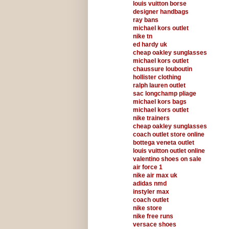
louis vuitton borse
designer handbags
ray bans
michael kors outlet
nike tn
ed hardy uk
cheap oakley sunglasses
michael kors outlet
chaussure louboutin
hollister clothing
ralph lauren outlet
sac longchamp pliage
michael kors bags
michael kors outlet
nike trainers
cheap oakley sunglasses
coach outlet store online
bottega veneta outlet
louis vuitton outlet online
valentino shoes on sale
air force 1
nike air max uk
adidas nmd
instyler max
coach outlet
nike store
nike free runs
versace shoes