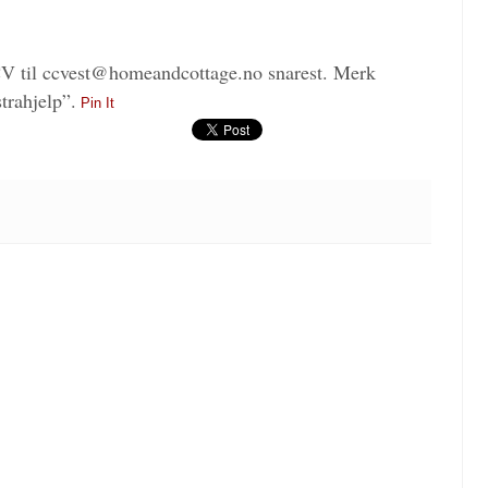
CV til ccvest@homeandcottage.no snarest. Merk
trahjelp”.
Pin It