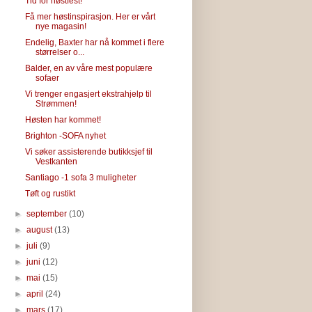
Tid for høstfest!
Få mer høstinspirasjon. Her er vårt
nye magasin!
Endelig, Baxter har nå kommet i flere
størrelser o...
Balder, en av våre mest populære
sofaer
Vi trenger engasjert ekstrahjelp til
Strømmen!
Høsten har kommet!
Brighton -SOFA nyhet
Vi søker assisterende butikksjef til
Vestkanten
Santiago -1 sofa 3 muligheter
Tøft og rustikt
►
september
(10)
►
august
(13)
►
juli
(9)
►
juni
(12)
►
mai
(15)
►
april
(24)
►
mars
(17)