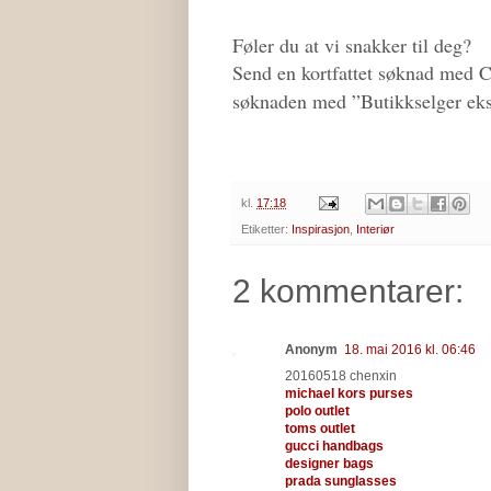
Føler du at vi snakker til deg?
Send en kortfattet søknad med 
søknaden med ”Butikkselger eks
kl.
17:18
Etiketter:
Inspirasjon
,
Interiør
2 kommentarer:
Anonym
18. mai 2016 kl. 06:46
20160518 chenxin
michael kors purses
polo outlet
toms outlet
gucci handbags
designer bags
prada sunglasses