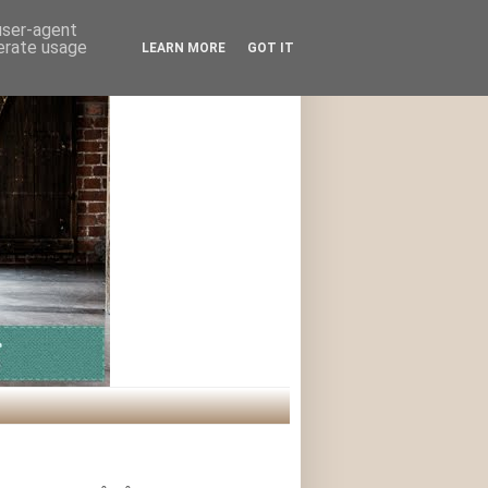
 user-agent
nerate usage
LEARN MORE
GOT IT