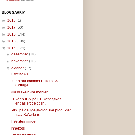
BLOGGARKIV
►
2018
(1)
►
2017
(50)
►
2016
(144)
►
2015
(189)
▼
2014
(172)
►
desember
(18)
►
november
(16)
▼
oktober
(17)
Høst news
Julen har kommet til Home &
Cottage!
Klassiske hvite møbler
Til vår butikk på CC Vest søkes
engasjert deltidsh...
50% på deilige økologiske produkter
fra J.R.Watkins
Høststemninger
Innekos!