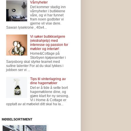
Vårnyheter
Det kommer stadig inn
vårnyheter i butikkene
våre, og vi har funnet
fram noen godbiter vi
gjerne vil vise dere.
Sawan lysekrone , 40x4...
Vi søker butikkselgere
(ekstrahjelp) med
interesse og passion for
møbler og interiør!
Home&Cottage på
Storbyen kjøpesenter i
Sarpsborg skal styrke teamet med
sultne talenter For at du skal lykkes i
jobben ser vi ...
Tips til vinterlagring av
dine hagemøbler
Det er å tide å sette bort
hagemøblene dine, og
gjøre klart for ny sesong.
Vi i Home & Cottage er
opptatt av at møbelet ditt skal ha la...
MØBELSORTIMENT