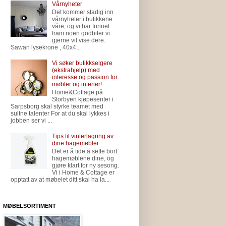
Vårnyheter
Det kommer stadig inn
vårnyheter i butikkene
våre, og vi har funnet
fram noen godbiter vi
gjerne vil vise dere.
Sawan lysekrone , 40x4...
Vi søker butikkselgere
(ekstrahjelp) med
interesse og passion for
møbler og interiør!
Home&Cottage på
Storbyen kjøpesenter i
Sarpsborg skal styrke teamet med
sultne talenter For at du skal lykkes i
jobben ser vi ...
Tips til vinterlagring av
dine hagemøbler
Det er å tide å sette bort
hagemøblene dine, og
gjøre klart for ny sesong.
Vi i Home & Cottage er
opptatt av at møbelet ditt skal ha la...
MØBELSORTIMENT