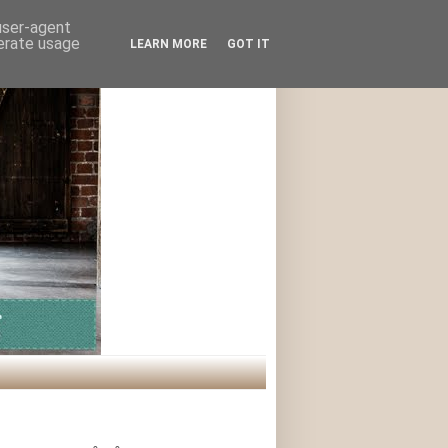
 user-agent
nerate usage
LEARN MORE
GOT IT