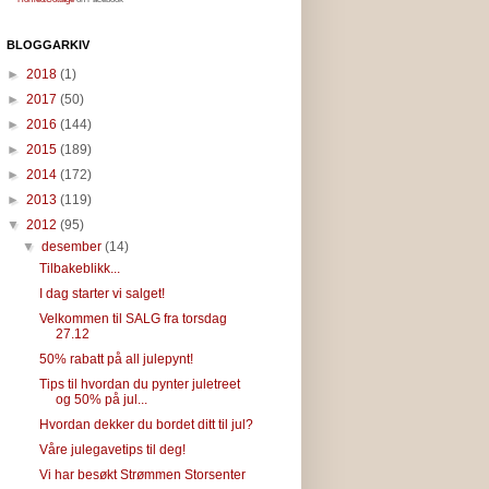
BLOGGARKIV
►
2018
(1)
►
2017
(50)
►
2016
(144)
►
2015
(189)
►
2014
(172)
►
2013
(119)
▼
2012
(95)
▼
desember
(14)
Tilbakeblikk...
I dag starter vi salget!
Velkommen til SALG fra torsdag
27.12
50% rabatt på all julepynt!
Tips til hvordan du pynter juletreet
og 50% på jul...
Hvordan dekker du bordet ditt til jul?
Våre julegavetips til deg!
Vi har besøkt Strømmen Storsenter