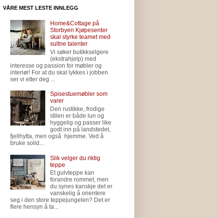
VÅRE MEST LESTE INNLEGG
Home&Cottage på
Storbyen Kjøpesenter
skal styrke teamet med
sultne talenter
Vi søker butikkselgere
(ekstrahjelp) med
interesse og passion for møbler og
interiør! For at du skal lykkes i jobben
ser vi etter deg ...
Spisestuemøbler som
varer
Den rustikke, frodige
stilen er både lun og
hyggelig og passer like
godt inn på landstedet,
fjellhytta, men også hjemme. Ved å
bruke solid...
Slik velger du riktig
teppe
Et gulvteppe kan
forandre rommet, men
du synes kanskje det er
vanskelig å orientere
seg i den store teppejungelen? Det er
flere hensyn å ta...