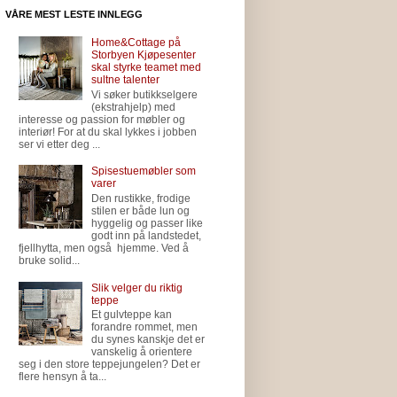
VÅRE MEST LESTE INNLEGG
Home&Cottage på
Storbyen Kjøpesenter
skal styrke teamet med
sultne talenter
Vi søker butikkselgere
(ekstrahjelp) med
interesse og passion for møbler og
interiør! For at du skal lykkes i jobben
ser vi etter deg ...
Spisestuemøbler som
varer
Den rustikke, frodige
stilen er både lun og
hyggelig og passer like
godt inn på landstedet,
fjellhytta, men også hjemme. Ved å
bruke solid...
Slik velger du riktig
teppe
Et gulvteppe kan
forandre rommet, men
du synes kanskje det er
vanskelig å orientere
seg i den store teppejungelen? Det er
flere hensyn å ta...