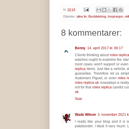
kl.
10:14
Etiketter:
aline lin
,
Borddekking
,
Inspirasjon
,
mil
8 kommentarer:
Benny
14. april 2017 kl. 06:17
Clients thinking about
rolex replic
watches ought to examine the stan
most cases won't support or eve
replica
items. Just like a vehicle,
guarantee. Therefore let us simp
Audemars Piguet, or even
rolex r
rolex replica uk
nowadays is really 
not for that
rolex replica
careful cus
uk
.
Svar
Wade Wilson
3. november 2021 kl
I really like your blog and it i
pskebordet. I liked it very much. 