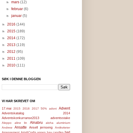
►
mars
(12)
►
februar
(6)
►
januar
(5)
►
2016
(144)
►
2015
(189)
►
2014
(172)
►
2013
(119)
►
2012
(95)
►
2011
(109)
►
2010
(111)
SØK I DENNE BLOGGEN
VI HAR SKREVET OM
Advent
17.mai
2015
2016
2017
50%
adoni
Adventskatalog 2014
Adventskonkurranse2013
adventsstake
Alnabru
Aleppo
aline lin
aloha
aluminium
Ansatte
Ansell jernseng
Andrew
Antikviteter
bad
Arrangement
Arts&Crafts
aspen bay candles