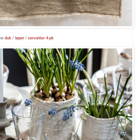
ine
duk
/
løper
/
servietter 4-pk