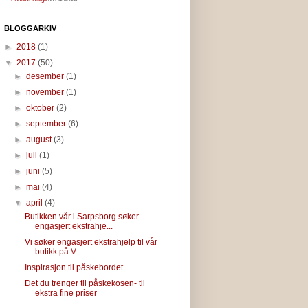
BLOGGARKIV
►
2018
(1)
▼
2017
(50)
►
desember
(1)
►
november
(1)
►
oktober
(2)
►
september
(6)
►
august
(3)
►
juli
(1)
►
juni
(5)
►
mai
(4)
▼
april
(4)
Butikken vår i Sarpsborg søker
engasjert ekstrahje...
Vi søker engasjert ekstrahjelp til vår
butikk på V...
Inspirasjon til påskebordet
Det du trenger til påskekosen- til
ekstra fine priser