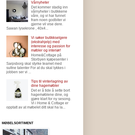
Vårnyheter
Det kommer stadig inn
vårnyheter i butikkene
våre, og vi har funnet
fram noen godbiter vi
gjerne vil vise dere.
Sawan lysekrone , 40x4...
Vi søker butikkselgere
(ekstrahjelp) med
interesse og passion for
møbler og interiør!
Home&Cottage på
Storbyen kjøpesenter i
Sarpsborg skal styrke teamet med
sultne talenter For at du skal lykkes i
jobben ser vi ...
Tips til vinterlagring av
dine hagemøbler
Det er å tide å sette bort
hagemøblene dine, og
gjøre klart for ny sesong.
Vi i Home & Cottage er
opptatt av at møbelet ditt skal ha la...
MØBELSORTIMENT