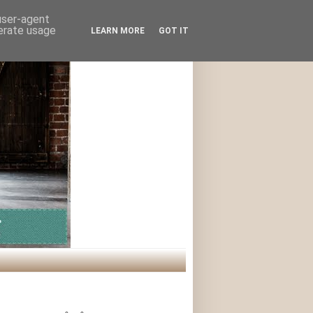
 user-agent
nerate usage
LEARN MORE
GOT IT