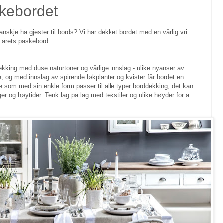
skebordet
anskje ha gjester til bords? Vi har dekket bordet med en vårlig vri
il årets påskebord.
dekking med duse naturtoner og vårlige innslag - ulike nyanser av
e, og med innslag av spirende løkplanter og kvister får bordet en
le som med sin enkle form passer til alle typer borddekking, det kan
er og høytider. Tenk lag på lag med tekstiler og ulike høyder for å