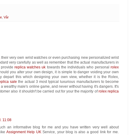
le
,
Vår
a
their very own wrist watches or even purchasing new personalized wrist
dard very carefully as well as remember that the actual manufacturers in
n provide
replica watches uk
towards the individuals who personal
rolex
 should you alter your own design, it is simple to danger voiding your own
ly depart this which designing your own view, whether it is the Rolex,
eplica sale
the actual 3 most typical luxurious manufacturers to become
a wealthy male's online game, and never without having it's dangers. It's
tomer also it shouldn't be carried out for your the majority of
rolex replica
. 11:08
s such an informative blog for me and you have written very well about
Like
Assignment Help UK
Service, your blog is also a good link for me.