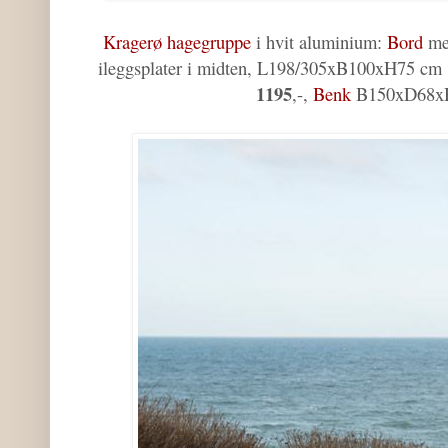
Kragerø hagegruppe
i hvit aluminium:
Bord
med
ileggsplater i midten, L198/305xB100xH75 cm
1195
,-,
Benk
B150xD68x