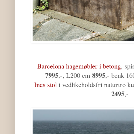
Barcelona hagemøbler i betong
, sp
7995
8995
,-, L200 cm
,- benk 
Ines stol
i vedlikeholdsfri naturtro 
2495
,-