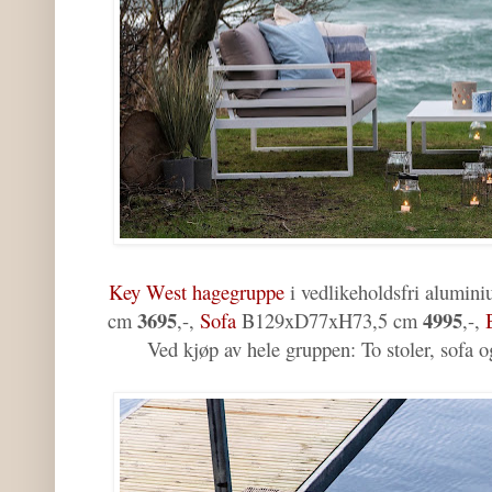
Key West hagegruppe
i vedlikeholdsfri alumin
3695
4995
cm
,-,
Sofa
B129xD77xH73,5 cm
,-,
Ved kjøp av hele gruppen: To stoler, sofa 