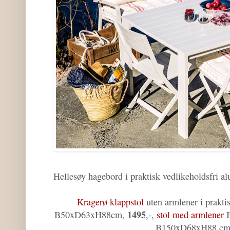
Hellesøy hagebord i praktisk vedlikeholdsfr
Kragerø klappstol
uten armlener i prakti
1495
B50xD63xH88cm,
,-,
stol med armlener
B150xD68xH88 c