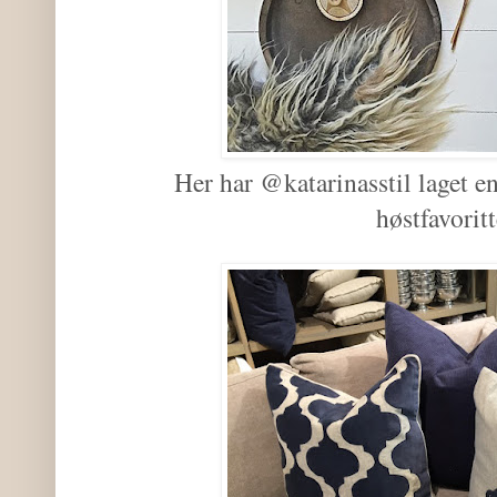
Her har @katarinasstil laget e
høstfavoritt