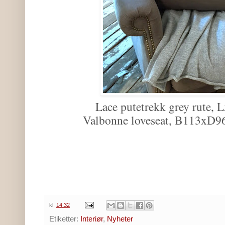
Lace putetrekk grey rute,
Valbonne loveseat, B113xD9
kl.
14:32
Etiketter:
Interiør
,
Nyheter