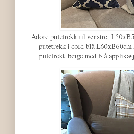
Adore putetrekk til venstre, L50xB
putetrekk i cord blå L60xB60cm k
putetrekk beige med blå applika