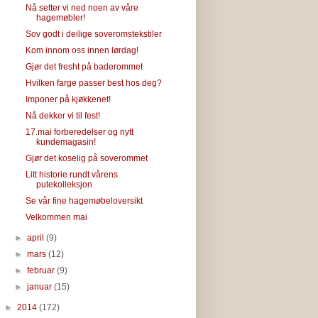
Nå setter vi ned noen av våre
hagemøbler!
Sov godt i deilige soveromstekstiler
Kom innom oss innen lørdag!
Gjør det fresht på baderommet
Hvilken farge passer best hos deg?
Imponer på kjøkkenet!
Nå dekker vi til fest!
17.mai forberedelser og nytt
kundemagasin!
Gjør det koselig på soverommet
Litt historie rundt vårens
putekolleksjon
Se vår fine hagemøbeloversikt
Velkommen mai
►
april
(9)
►
mars
(12)
►
februar
(9)
►
januar
(15)
►
2014
(172)