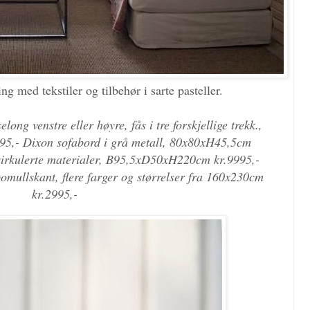
ng med tekstiler og tilbehør i sarte pasteller.
ong venstre eller høyre, fås i tre forskjellige trekk.,
,- Dixon sofabord i grå metall, 80x80xH45,5cm
esirkulerte materialer, B95,5xD50xH220cm kr.9995,-
omullskant, flere farger og størrelser fra 160x230cm
kr.2995,-