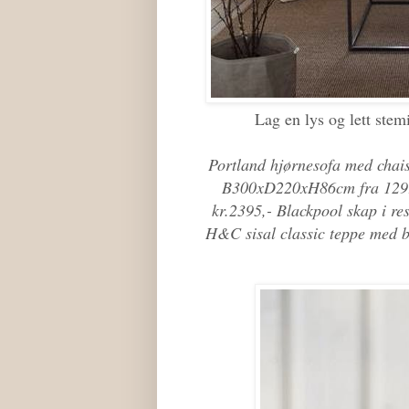
Lag en lys og lett stemi
Portland hjørnesofa med chaisel
B300xD220xH86cm fra 12995
kr.2395,- Blackpool skap i r
H&C sisal classic teppe med b