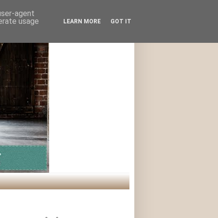
 user-agent
nerate usage
LEARN MORE
GOT IT