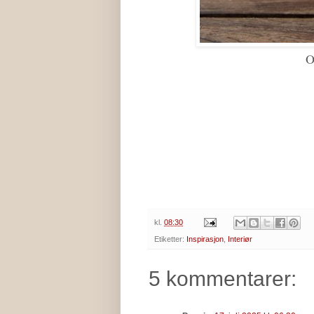
O
kl.
08:30
Etiketter:
Inspirasjon
,
Interiør
5 kommentarer: