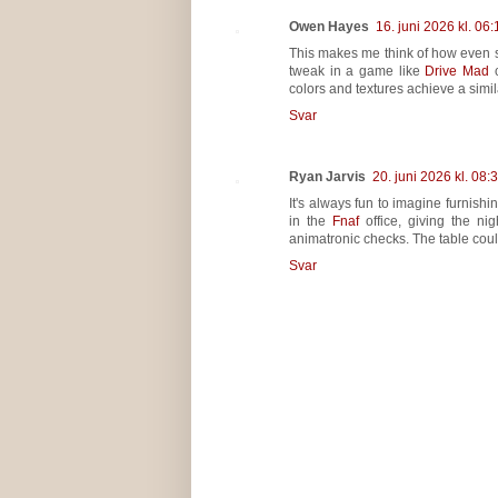
Owen Hayes
16. juni 2026 kl. 06:
This makes me think of how even s
tweak in a game like
Drive Mad
c
colors and textures achieve a simila
Svar
Ryan Jarvis
20. juni 2026 kl. 08:
It's always fun to imagine furnishin
in the
Fnaf
office, giving the ni
animatronic checks. The table coul
Svar