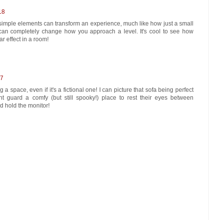
18
imple elements can transform an experience, much like how just a small
an completely change how you approach a level. It's cool to see how
r effect in a room!
37
g a space, even if it's a fictional one! I can picture that sofa being perfect
ght guard a comfy (but still spooky!) place to rest their eyes between
d hold the monitor!