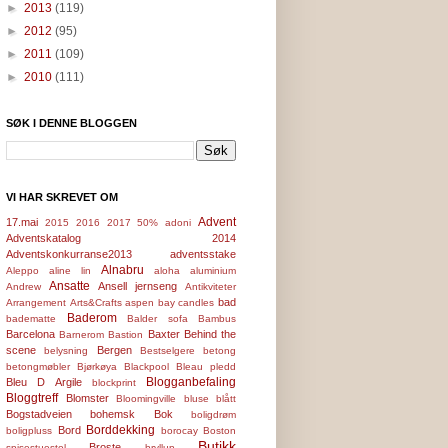
►
2013
(119)
►
2012
(95)
►
2011
(109)
►
2010
(111)
SØK I DENNE BLOGGEN
VI HAR SKREVET OM
Advent
17.mai
2015
2016
2017
50%
adoni
Adventskatalog 2014
Adventskonkurranse2013
adventsstake
Alnabru
Aleppo
aline lin
aloha
aluminium
Ansatte
Ansell jernseng
Andrew
Antikviteter
bad
Arrangement
Arts&Crafts
aspen bay candles
Baderom
badematte
Balder sofa
Bambus
Barcelona
Baxter
Behind the
Barnerom
Bastion
scene
Bergen
belysning
Bestselgere
betong
betongmøbler
Bjørkøya
Blackpool
Bleau pledd
Blogganbefaling
Bleu D Argile
blockprint
Bloggtreff
Blomster
Bloomingville
bluse
blått
Bogstadveien
bohemsk
Bok
boligdrøm
Borddekking
Bord
boligpluss
borocay
Boston
Butikk
Broste
spisestuestol
bryllup