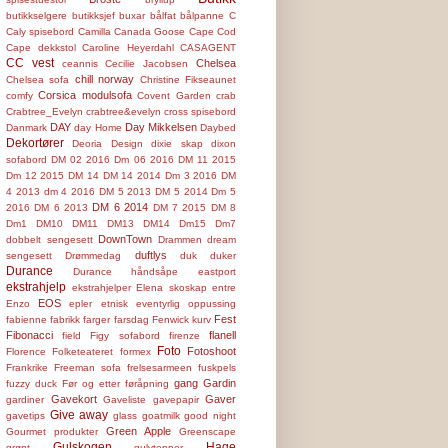
butikkselgere
butikksjef
buxar
bålfat
bålpanne
C
Caly spisebord
Camilla
Canada Goose
Cape Cod
Cape dekkstol
Caroline Heyerdahl
CASAGENT
CC vest
Chelsea
ceannis
Cecilie Jacobsen
chill norway
Chelsea sofa
Christine Fikseaunet
Corsica modulsofa
comfy
Covent Garden
crab
Crabtree_Evelyn
crabtree&evelyn
cross spisebord
DAY
Day Mikkelsen
Danmark
day Home
Daybed
Dekortører
Deoria
Design
dixie skap
dixon
sofabord
DM 02 2016
Dm 06 2016
DM 11 2015
Dm 12 2015
DM 14
DM 14 2014
Dm 3 2016
DM
4 2013
dm 4 2016
DM 5 2013
DM 5 2014
Dm 5
DM 6 2014
2016
DM 6 2013
DM 7 2015
DM 8
Dm1
DM10
DM11
DM13
DM14
Dm15
Dm7
DownTown
dobbelt sengesett
Drammen
dream
duftlys
sengesett
Drømmedag
duk
duker
Durance
Durance håndsåpe
eastport
ekstrahjelp
ekstrahjelper
Elena skoskap
entre
EOS
Enzo
epler
etnisk
eventyrlig oppussing
Fest
fabienne
fabrikk
farger
farsdag
Fenwick kurv
Fibonacci
flanell
field
Figy sofabord
firenze
Foto
Fotoshoot
Florence
Folketeateret
formex
Frankrike
Freeman sofa
frelsesarmeen
fuskpels
gang
Gardin
fuzzy duck
Før og etter
føråpning
Gavekort
Gaver
gardiner
Gaveliste
gavepapir
Give away
gavetips
glass
goatmilk
good night
Green Apple
Gourmet produkter
Greenscape
Gulskogen
Hage
grønt
gulvtepper