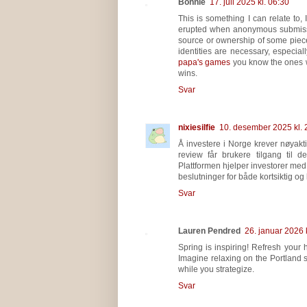
Bonnie
17. juli 2025 kl. 06:30
This is something I can relate to,
erupted when anonymous submission
source or ownership of some piece
identities are necessary, especia
papa's games
you know the ones w
wins.
Svar
nixiesilfie
10. desember 2025 kl. 
Å investere i Norge krever nøyak
review får brukere tilgang til d
Plattformen hjelper investorer med 
beslutninger for både kortsiktig og 
Svar
Lauren Pendred
26. januar 2026 
Spring is inspiring! Refresh your h
Imagine relaxing on the Portland s
while you strategize.
Svar