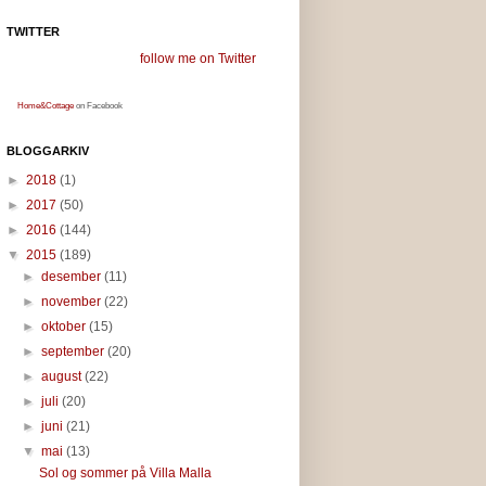
TWITTER
follow me on Twitter
Home&Cottage
on Facebook
BLOGGARKIV
►
2018
(1)
►
2017
(50)
►
2016
(144)
▼
2015
(189)
►
desember
(11)
►
november
(22)
►
oktober
(15)
►
september
(20)
►
august
(22)
►
juli
(20)
►
juni
(21)
▼
mai
(13)
Sol og sommer på Villa Malla