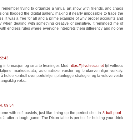
 I remember trying to organize a virtual art show with friends, and chaos
s flooded the digital gallery, making it nearly impossible to trace the
s. It was a free for all and a prime example of why proper accounts and
lly when dealing with something creative or sensitive. It reminded me of
ith endless rules where everyone interprets them differently and no one
22:43
tig informasjon og smarte løsninger. Med
https://fjilvoltrecs.net
fjil voltrecs
etaljerte markedsdata, automatiske varsler og brukervennlige verktøy.
å holde kontroll over porteføljen, planlegge strategier og ta veloverveide
langsiktig vekst.
kl. 09:34
ome with soft pastels, just like lining up the perfect shot in
8 ball pool
.
ofa after a tough game. The Dixon table is perfect for holding your drink