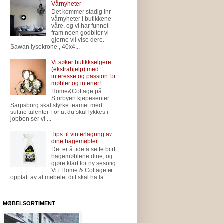
Vårnyheter
Det kommer stadig inn
vårnyheter i butikkene
våre, og vi har funnet
fram noen godbiter vi
gjerne vil vise dere.
Sawan lysekrone , 40x4...
Vi søker butikkselgere
(ekstrahjelp) med
interesse og passion for
møbler og interiør!
Home&Cottage på
Storbyen kjøpesenter i
Sarpsborg skal styrke teamet med
sultne talenter For at du skal lykkes i
jobben ser vi ...
Tips til vinterlagring av
dine hagemøbler
Det er å tide å sette bort
hagemøblene dine, og
gjøre klart for ny sesong.
Vi i Home & Cottage er
opptatt av at møbelet ditt skal ha la...
MØBELSORTIMENT