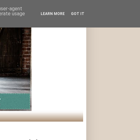
 user-agent
nerate usage
LEARN MORE
GOT IT