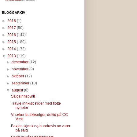
BLOGGARKIV
►
2018
(1)
►
2017
(50)
►
2016
(144)
►
2015
(189)
►
2014
(172)
▼
2013
(119)
►
desember
(12)
►
november
(9)
►
oktober
(12)
►
september
(13)
▼
august
(8)
Salgsinnspurt!
Travle innkjøpstider med flotte
nyheter
Vi søker butikkselger, deltid på CC
Vest
Baxter skjenk og hundrevis av varer
på salg