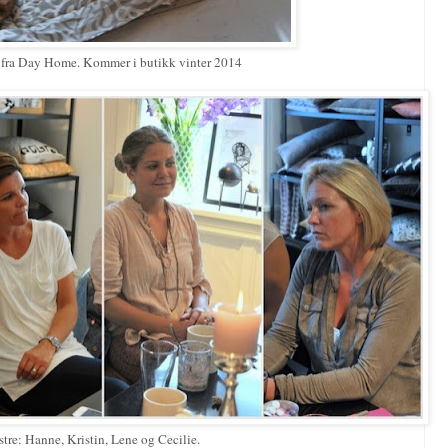
r fra Day Home. Kommer i butikk vinter 2014
stre: Hanne, Kristin, Lene og Cecilie.