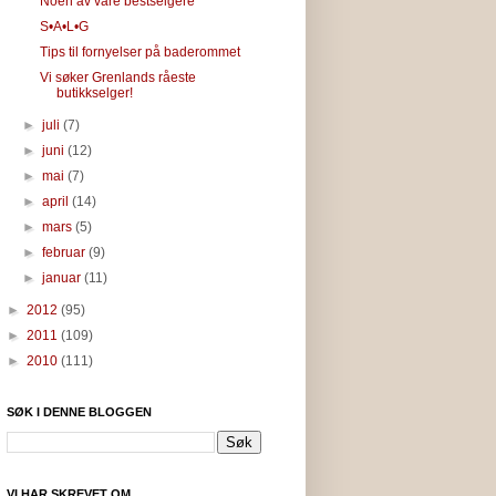
Noen av våre bestselgere
S•A•L•G
Tips til fornyelser på baderommet
Vi søker Grenlands råeste
butikkselger!
►
juli
(7)
►
juni
(12)
►
mai
(7)
►
april
(14)
►
mars
(5)
►
februar
(9)
►
januar
(11)
►
2012
(95)
►
2011
(109)
►
2010
(111)
SØK I DENNE BLOGGEN
VI HAR SKREVET OM