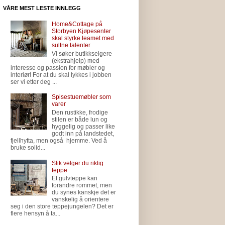
VÅRE MEST LESTE INNLEGG
Home&Cottage på
Storbyen Kjøpesenter
skal styrke teamet med
sultne talenter
Vi søker butikkselgere
(ekstrahjelp) med
interesse og passion for møbler og
interiør! For at du skal lykkes i jobben
ser vi etter deg ...
Spisestuemøbler som
varer
Den rustikke, frodige
stilen er både lun og
hyggelig og passer like
godt inn på landstedet,
fjellhytta, men også hjemme. Ved å
bruke solid...
Slik velger du riktig
teppe
Et gulvteppe kan
forandre rommet, men
du synes kanskje det er
vanskelig å orientere
seg i den store teppejungelen? Det er
flere hensyn å ta...