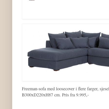
Freeman-sofa med loosecover i flere farger, sjese
B300xD220xH87 cm. Pris fra 9.995,-