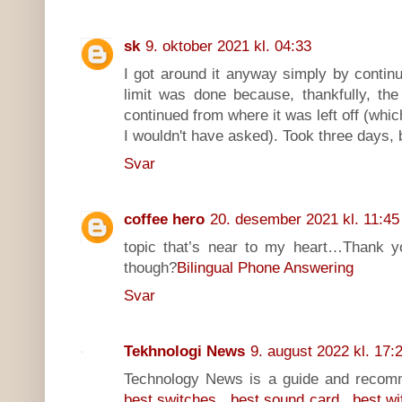
sk
9. oktober 2021 kl. 04:33
I got around it anyway simply by contin
limit was done because, thankfully, the l
continued from where it was left off (whic
I wouldn't have asked). Took three days, b
Svar
coffee hero
20. desember 2021 kl. 11:45
topic that’s near to my heart…Thank y
though?
Bilingual Phone Answering
Svar
Tekhnologi News
9. august 2022 kl. 17:
Technology News is a guide and recomm
best switches
,
best sound card
,
best wi